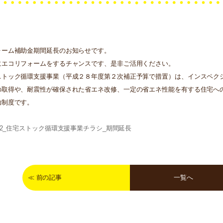
ォーム補助金期間延長のお知らせです。
にエコリフォームをするチャンスです、是非ご活用ください。
ストック循環支援事業（平成２８年度第２次補正予算で措置）は、インスペク
の取得や、耐震性が確保された省エネ改修、一定の省エネ性能を有する住宅へ
助制度です。
502_住宅ストック循環支援事業チラシ_期間延長
≪
前の記事
一覧へ