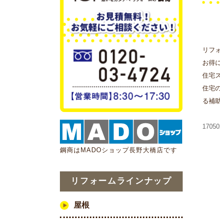
リフ
お得
住宅
住宅
る補
170
鋼商はMADOショップ長野大橋店です
リフォームラインナップ
屋根