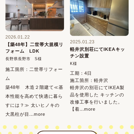
2026.01.22
2025.01.23
【築48年】二世帯大規模リ
軽井沢別荘にてIKEAキッ
フォーム LDK
チン設置
長野県長野市 S様
K様
施工箇所：二世帯リフォー
工期：4日
ム
施工箇所：軽井沢
築48年 木造２階建て≪基
軽井沢の別荘にてIKEA製
品を使用した キッチンの
本性能を高めて快適に暮ら
改修工事を行いました。
すには？≫ 太いヒノキの
【着...more
大黒柱が目...more