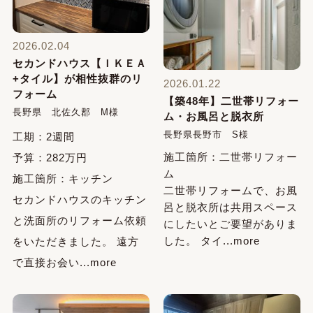
2026.02.04
セカンドハウス【ＩＫＥＡ
+タイル】が相性抜群のリ
2026.01.22
フォーム
【築48年】二世帯リフォー
長野県 北佐久郡 M様
ム・お風呂と脱衣所
長野県長野市 S様
工期：2週間
施工箇所：二世帯リフォー
予算：282万円
ム
施工箇所：キッチン
二世帯リフォームで、お風
セカンドハウスのキッチン
呂と脱衣所は共用スペース
と洗面所のリフォーム依頼
にしたいとご要望がありま
した。 タイ...more
をいただきました。 遠方
で直接お会い...more