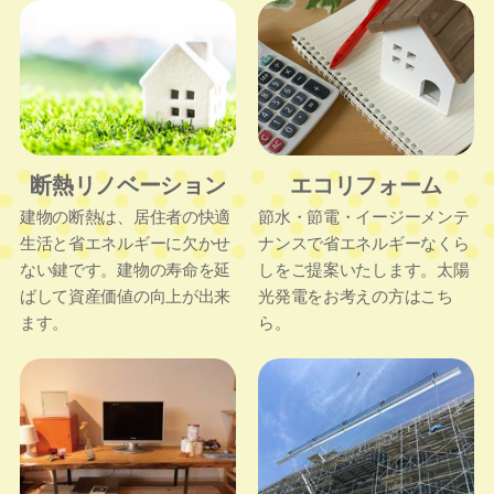
断熱リノベーション
エコリフォーム
建物の断熱は、居住者の快適
節水・節電・イージーメンテ
生活と省エネルギーに欠かせ
ナンスで省エネルギーなくら
ない鍵です。建物の寿命を延
しをご提案いたします。太陽
ばして資産価値の向上が出来
光発電をお考えの方はこち
ます。
ら。