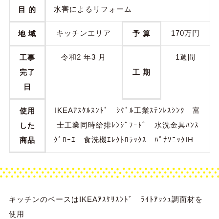
水害によるリフォーム
目 的
キッチンエリア
170万円
地 域
予 算
令和2 年3 月
1週間
工事
完了
工 期
日
IKEAｱｽｹﾙｽﾝﾄﾞ ｼｹﾞﾙ工業ｽﾃﾝﾚｽｼﾝｸ 富
使用
士工業同時給排ﾚﾝｼﾞﾌｰﾄﾞ 水洗金具ﾊﾝｽ
した
ｸﾞﾛｰｴ 食洗機ｴﾚｸﾄﾛﾗｯｸｽ ﾊﾟﾅｿﾆｯｸIH
商品
キッチンのベースはIKEAｱｽｹﾘｽﾝﾄﾞ ﾗｲﾄｱｯｼｭ調面材を
使用