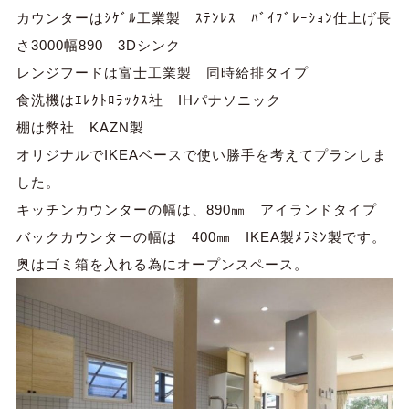
カウンターはｼｹﾞﾙ工業製 ｽﾃﾝﾚｽ ﾊﾞｲﾌﾞﾚｰｼｮﾝ仕上げ長
さ3000幅890 3Dシンク
レンジフードは富士工業製 同時給排タイプ
食洗機はｴﾚｸﾄﾛﾗｯｸｽ社 IHパナソニック
棚は弊社 KAZN製
オリジナルでIKEAベースで使い勝手を考えてプランしま
した。
キッチンカウンターの幅は、890㎜ アイランドタイプ
バックカウンターの幅は 400㎜ IKEA製ﾒﾗﾐﾝ製です。
奥はゴミ箱を入れる為にオープンスペース。