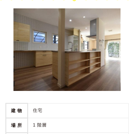
住宅
建 物
1 階層
場 所