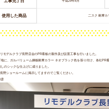
工事完了日
平成29年8月
使用した商品
二スク 耐摩カ
TOリモデルクラブ長野店会のPR看板の製作及び設置工事を行いました。
下地に、ガルバリューム鋼板耐摩カラー ネオブラック色を張り付け、各社PR
消しのシックな仕上げに成りました。
TO長野ショールームに掲示してますのでご覧ください。
和彦