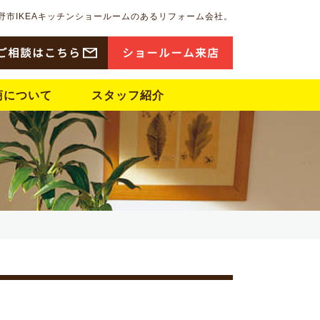
野市IKEAキッチンショールームのあるリフォーム会社。
ご相談はこちら
ショ
ー
ル
ー
ム来店
商について
スタッフ紹介