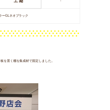
工 期
-
ラーGLネオブラック
看板を置く棚を集成材で固定しました。