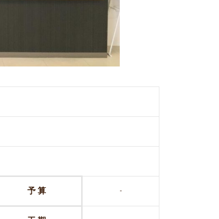
予 算
-