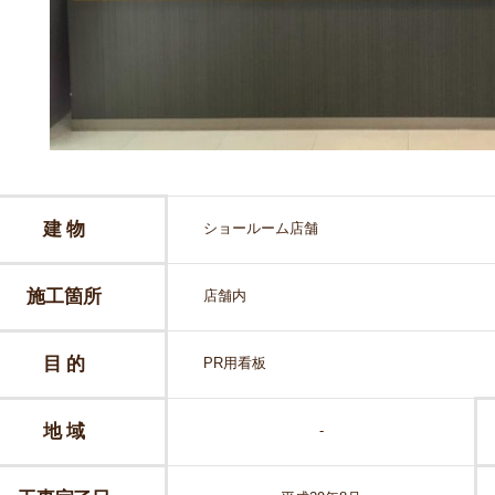
建 物
ショールーム店舗
施工箇所
店舗内
目 的
PR用看板
地 域
-