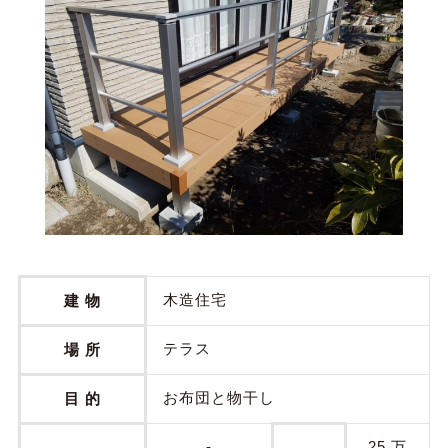
木造住宅
建 物
テラス
場 所
お布団と物干し
目 的
-
25 万