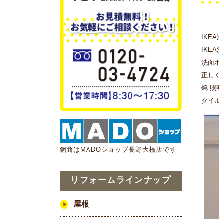
IKE
IKE
洗面ボ
正し
鏡 照
タイ
鋼商はMADOショップ長野大橋店です
リフォームラインナップ
屋根