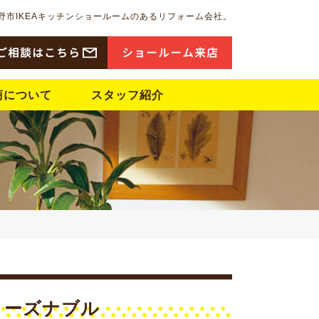
野市IKEAキッチンショールームのあるリフォーム会社。
ご相談はこちら
ショ
ー
ル
ー
ム来店
商について
スタッフ紹介
&リーズナブル