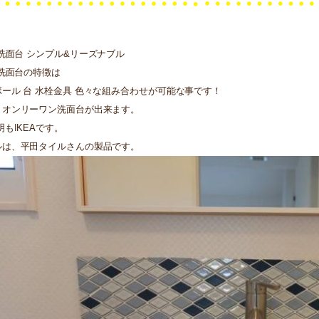
A洗面台 シンプル&リーズナブル
A洗面台の特徴は
ール 台 水栓金具 色々な組み合わせが可能な事です！
くオンリーワン洗面台が出来ます。
明もIKEAです。
ルは、平田タイルさんの製品です。