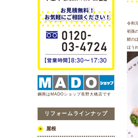
令和元
初孫
鯉の
ほうれ
鋼商はMADOショップ長野大橋店です
リフォームラインナップ
屋根