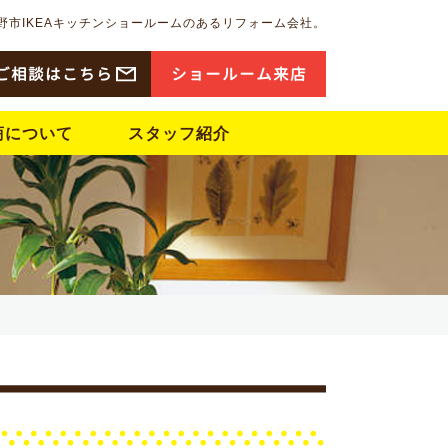
野市IKEAキッチンショールームのあるリフォーム会社。
ご相談はこちら
ショ
ー
ル
ー
ム来店
商について
スタッフ紹介