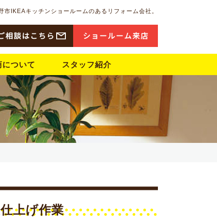
野市IKEAキッチンショールームのあるリフォーム会社。
ご相談はこちら
ショ
ー
ル
ー
ム来店
商について
スタッフ紹介
装仕上げ作業