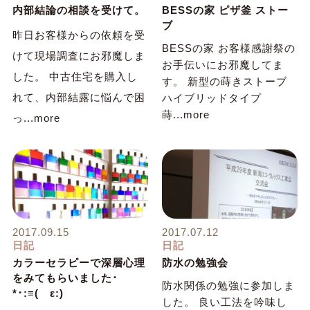
内部結論の相談を受けて。
BESSの家 ピザ釜 ストー
ブ
昨日お客様からの依頼を受
BESSの家 お客様感謝祭の
けて現場調査にお邪魔しま
お手伝いにお邪魔してま
した。 中古住宅を購入し
す。 新型の蒔きストーブ
れて、内部結露に悩んで困
ハイブリッドタイプ
蒔...more
っ...more
2017.09.15
2017.07.12
日記
日記
カラーセラピーで深層心理
防水の勉強会
をみてもらいました･
防水関係の勉強に参加しま
*･:≡( ε:)
した。 良い工法を吟味し