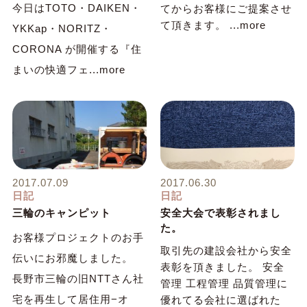
今日はTOTO・DAIKEN・
てからお客様にご提案させ
て頂きます。 ...more
YKKap・NORITZ・
CORONA が開催する『住
まいの快適フェ...more
2017.07.09
2017.06.30
日記
日記
三輪のキャンピット
安全大会で表彰されまし
た。
お客様プロジェクトのお手
取引先の建設会社から安全
伝いにお邪魔しました。
表彰を頂きました。 安全
長野市三輪の旧NTTさん社
管理 工程管理 品質管理に
宅を再生して居住用−オ
優れてる会社に選ばれた