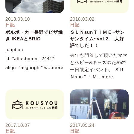
2018.03.10
2018.03.02
日記
日記
ボルボ・カー長野でピザ焼
ＳＵＮsunＴＩＭＥ~サン
き IKEAとBRIO
サンタイム~vol.2 大好
評でした！！
[caption
去年も開催して頂いたママ
id="attachment_2441"
とベビー&キッズのための
align="alignright" w...more
一日限定イベント、 ＳＵ
ＮsunＴＩＭ...more
2017.10.07
2017.09.24
日記
日記